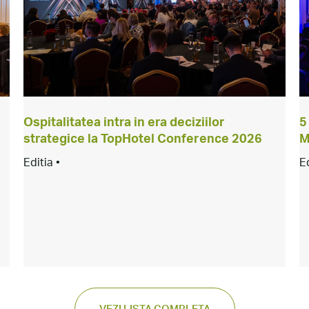
Ospitalitatea intra in era deciziilor
5
strategice la TopHotel Conference 2026
M
Editia •
E