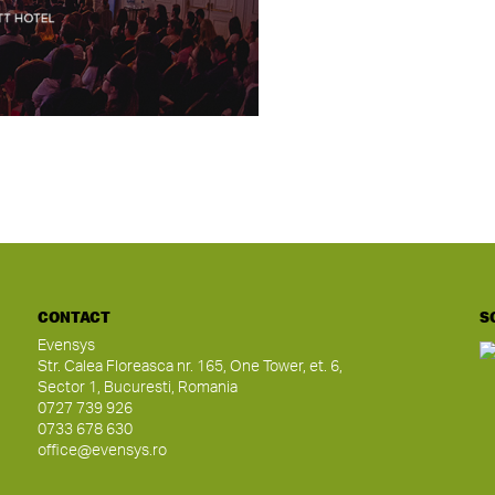
CONTACT
S
Evensys
Str. Calea Floreasca nr. 165, One Tower, et. 6,
Sector 1, Bucuresti, Romania
0727 739 926
0733 678 630
office@evensys.ro