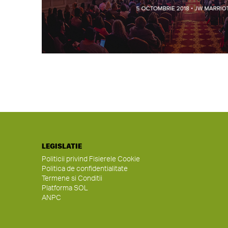
LEGISLATIE
Politicii privind Fisierele Cookie
Politica de confidentialitate
Termene si Conditii
Platforma SOL
ANPC