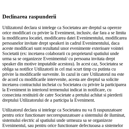
Declinarea raspunderii
Utilizatorul declara si intelege ca Societatea are dreptul sa opereze
orice modificari cu privire la Eveniment, inclusiv, dar fara a se limita
la modificarea locatiei, modificarea datei Evenimentului, modificarea
persoanelor invitate drept speakeri in cadrul Evenimentului, daca
aceste modificari sunt rezultatul unor evenimente exterioare vointei
Societatii (ex: incetarea colaborarii cu proprietarul spatiului unde
urma sa se organizeze Evenimentul/ cu persoana invitata drept
speaker din motive imputabile acestora). In acest caz, Societatea se
obliga sa notifice Utilizatorii in cel mai scurt timp cu putinta cu
privire la modificarile survenite. In cazul in care Utilizatorul nu este
de acord cu modificarile intervenite, acesta are dreptul sa solicite
incetarea contractului incheiat cu Societatea cu privire la participarea
la Eveniment in interiorul termenului indicat in notificare, cu
consecinta restituirii de catre Societate a pretului achitat si pierderii
dreptului Utilizatorului de a participa la Eveniment.
Utilizatorul declara si intelege ca Societatea nu va fi raspunzatoare
pentru orice functionare necorespunzatoare a sistemului de iluminat,
sistemului electric al spatiului unde urmeaza sa se organizeze
Evenimentul, sau pentru orice functionare defectuoasa a sistemelor