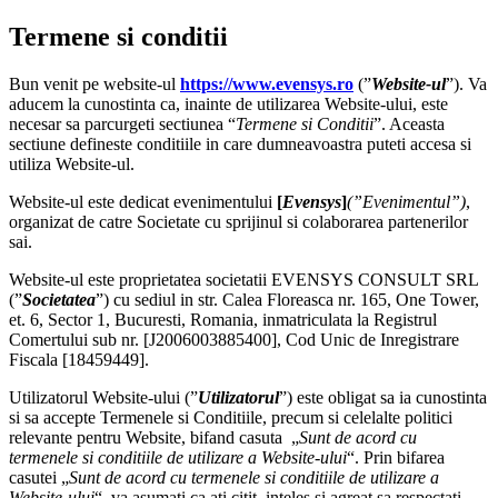
Termene si conditii
Bun venit pe website-ul
https://www.evensys.ro
(”
Website-ul
”). Va
aducem la cunostinta ca, inainte de utilizarea Website-ului, este
necesar sa parcurgeti sectiunea “
Termene si Conditii
”. Aceasta
sectiune defineste conditiile in care dumneavoastra puteti accesa si
utiliza Website-ul.
Website-ul este dedicat evenimentului
[
Evensys
]
(”Evenimentul”)
,
organizat de catre Societate cu sprijinul si colaborarea partenerilor
sai.
Website-ul este proprietatea societatii EVENSYS CONSULT SRL
(”
Societatea
”) cu sediul in str. Calea Floreasca nr. 165, One Tower,
et. 6, Sector 1, Bucuresti, Romania, inmatriculata la Registrul
Comertului sub nr. [J2006003885400], Cod Unic de Inregistrare
Fiscala [18459449].
Utilizatorul Website-ului (”
Utilizatorul
”) este obligat sa ia cunostinta
si sa accepte Termenele si Conditiile, precum si celelalte politici
relevante pentru Website, bifand casuta „
Sunt de acord cu
termenele si conditiile de utilizare a Website-ului
“. Prin bifarea
casutei „
Sunt de acord cu termenele si conditiile de utilizare a
Website-ului
“, va asumati ca ati citit, inteles si agreat sa respectati