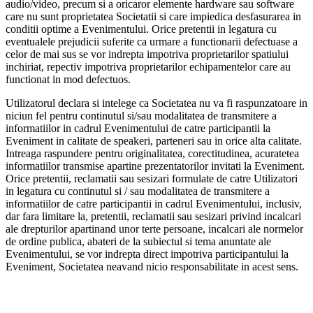
audio/video, precum si a oricaror elemente hardware sau software
care nu sunt proprietatea Societatii si care impiedica desfasurarea in
conditii optime a Evenimentului. Orice pretentii in legatura cu
eventualele prejudicii suferite ca urmare a functionarii defectuase a
celor de mai sus se vor indrepta impotriva proprietarilor spatiului
inchiriat, repectiv impotriva proprietarilor echipamentelor care au
functionat in mod defectuos.
Utilizatorul declara si intelege ca Societatea nu va fi raspunzatoare in
niciun fel pentru continutul si/sau modalitatea de transmitere a
informatiilor in cadrul Evenimentului de catre participantii la
Eveniment in calitate de speakeri, parteneri sau in orice alta calitate.
Intreaga raspundere pentru originalitatea, corectitudinea, acuratetea
informatiilor transmise apartine prezentatorilor invitati la Eveniment.
Orice pretentii, reclamatii sau sesizari formulate de catre Utilizatori
in legatura cu continutul si / sau modalitatea de transmitere a
informatiilor de catre participantii in cadrul Evenimentului, inclusiv,
dar fara limitare la, pretentii, reclamatii sau sesizari privind incalcari
ale drepturilor apartinand unor terte persoane, incalcari ale normelor
de ordine publica, abateri de la subiectul si tema anuntate ale
Evenimentului, se vor indrepta direct impotriva participantului la
Eveniment, Societatea neavand nicio responsabilitate in acest sens.