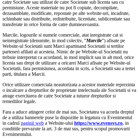
catre Societate sau utilizat de catre Societate sub licenta sau cu
permisiune. Aceste materiale nu pot fi copiate, decompilate,
dezasamblate, modificate, repostate pe alte website-uri, incadrate,
schimbate sau distribuite, redistribuite, licentiate, sublicentiate sau
transferate in orice forma de catre dumneavoastra.
Marcile, logourile si numele comerciale, atat inregistrate cat si
neinregistrate (denumite, in mod colectiv, ”
Marcile
”) afisate pe
Website-ul Societatii sunt Marci apartinand Societatii si tertilor
parteneri afiliati ai acesteia. Nimic de pe Website-ul Societatii nu
trebuie interpretat ca acordand, in mod implicit sau in alt mod, orice
licenta sau drept de utilizare a oricarei Marci afisate pe Website-ul
Societatii, fara permisiunea, acordata in scris, a Societatii sau a tertei
parti, titulara a Marcii.
Orice utilizare comerciala neautorizata a acestor materiale reprezinta
o incalcare a drepturilor de proprietate intelectuala ale Societatii si va
atrage exercitarea de catre Societate a tuturor drepturilor si
remediilor legale.
Fara a aduce atingere celor de mai sus, Societatea va acorda dreptul
de a utiliza bannerele puse la dispozitie in legatura cu Evenimentul
in cadrul
paginii web
a Website-ului
https://www.evensys.ro
, in
conditiile prevazute la art. 3 de mai sus, pentru scopul promovarii
Evenimentului.