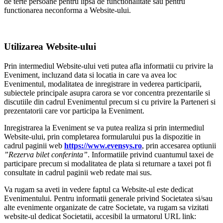
de terte persoane pentru lipsa de functionalitate sau pentru
functionarea neconforma a Website-ului.
Utilizarea Website-ului
Prin intermediul Website-ului veti putea afla informatii cu privire la
Eveniment, incluzand data si locatia in care va avea loc
Evenimentul, modalitatea de inregistrare in vederea participarii,
subiectele principale asupra carora se vor concentra prezentarile si
discutiile din cadrul Evenimentul precum si cu privire la Parteneri si
prezentatorii care vor participa la Eveniment.
Inregistrarea la Eveniment se va putea realiza si prin intermediul
Website-ului, prin completarea formularului pus la dispozitie in
cadrul paginii web
https://www.evensys.ro
, prin accesarea optiunii
”Rezerva bilet conferinta”
. Informatiile privind cuantumul taxei de
participare precum si modalitatea de plata si returnare a taxei pot fi
consultate in cadrul paginii web redate mai sus.
Va rugam sa aveti in vedere faptul ca Website-ul este dedicat
Evenimentului. Pentru informatii generale privind Societatea si/sau
alte evenimente organizate de catre Societate, va rugam sa vizitati
website-ul dedicat Societatii, accesibil la urmatorul URL link: