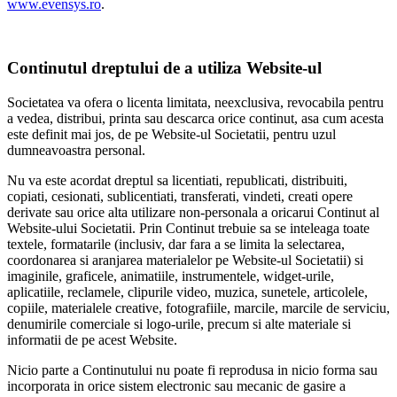
www.evensys.ro
.
Continutul dreptului de a utiliza Website-ul
Societatea va ofera o licenta limitata, neexclusiva, revocabila pentru
a vedea, distribui, printa sau descarca orice continut, asa cum acesta
este definit mai jos, de pe Website-ul Societatii, pentru uzul
dumneavoastra personal.
Nu va este acordat dreptul sa licentiati, republicati, distribuiti,
copiati, cesionati, sublicentiati, transferati, vindeti, creati opere
derivate sau orice alta utilizare non-personala a oricarui Continut al
Website-ului Societatii. Prin Continut trebuie sa se inteleaga toate
textele, formatarile (inclusiv, dar fara a se limita la selectarea,
coordonarea si aranjarea materialelor pe Website-ul Societatii) si
imaginile, graficele, animatiile, instrumentele, widget-urile,
aplicatiile, reclamele, clipurile video, muzica, sunetele, articolele,
copiile, materialele creative, fotografiile, marcile, marcile de serviciu,
denumirile comerciale si logo-urile, precum si alte materiale si
informatii de pe acest Website.
Nicio parte a Continutului nu poate fi reprodusa in nicio forma sau
incorporata in orice sistem electronic sau mecanic de gasire a