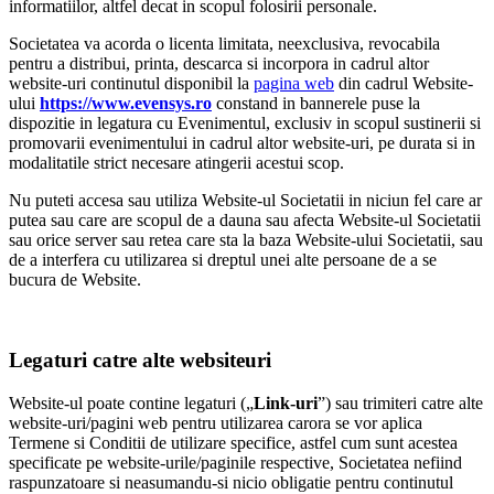
informatiilor, altfel decat in scopul folosirii personale.
Societatea va acorda o licenta limitata, neexclusiva, revocabila
pentru a distribui, printa, descarca si incorpora in cadrul altor
website-uri continutul disponibil la
pagina web
din cadrul Website-
ului
https://www.evensys.ro
constand in bannerele puse la
dispozitie in legatura cu Evenimentul, exclusiv in scopul sustinerii si
promovarii evenimentului in cadrul altor website-uri, pe durata si in
modalitatile strict necesare atingerii acestui scop.
Nu puteti accesa sau utiliza Website-ul Societatii in niciun fel care ar
putea sau care are scopul de a dauna sau afecta Website-ul Societatii
sau orice server sau retea care sta la baza Website-ului Societatii, sau
de a interfera cu utilizarea si dreptul unei alte persoane de a se
bucura de Website.
Legaturi catre alte websiteuri
Website-ul poate contine legaturi („
Link-uri
”) sau trimiteri catre alte
website-uri/pagini web pentru utilizarea carora se vor aplica
Termene si Conditii de utilizare specifice, astfel cum sunt acestea
specificate pe website-urile/paginile respective, Societatea nefiind
raspunzatoare si neasumandu-si nicio obligatie pentru continutul