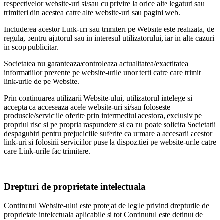
respectivelor website-uri si/sau cu privire la orice alte legaturi sau
trimiteri din acestea catre alte website-uri sau pagini web.
Includerea acestor Link-uri sau trimiteri pe Website este realizata, de
regula, pentru ajutorul sau in interesul utilizatorului, iar in alte cazuri
in scop publicitar.
Societatea nu garanteaza/controleaza actualitatea/exactitatea
informatiilor prezente pe website-urile unor terti catre care trimit
link-urile de pe Website.
Prin continuarea utilizarii Website-ului, utilizatorul intelege si
accepta ca acceseaza acele website-uri si/sau foloseste
produsele/serviciile oferite prin intermediul acestora, exclusiv pe
propriul risc si pe propria raspundere si ca nu poate solicita Societatii
despagubiri pentru prejudiciile suferite ca urmare a accesarii acestor
link-uri si folosirii serviciilor puse la dispozitiei pe website-urile catre
care Link-urile fac trimitere.
Drepturi de proprietate intelectuala
Continutul Website-ului este protejat de legile privind drepturile de
proprietate intelectuala aplicabile si tot Continutul este detinut de