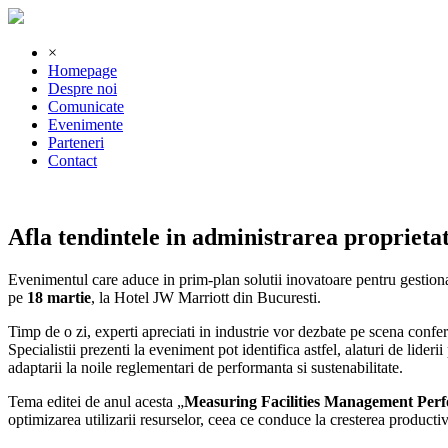
×
Homepage
Despre noi
Comunicate
Evenimente
Parteneri
Contact
Afla tendintele in administrarea proprietat
Evenimentul care aduce in prim-plan solutii inovatoare pentru gestionar
pe
18 martie
, la Hotel JW Marriott din Bucuresti.
Timp de o zi, experti apreciati in industrie vor dezbate pe scena conferin
Specialistii prezenti la eveniment pot identifica astfel, alaturi de lide
adaptarii la noile reglementari de performanta si sustenabilitate.
Tema editei de anul acesta „
Measuring Facilities Management Perf
optimizarea utilizarii resurselor, ceea ce conduce la cresterea productivi