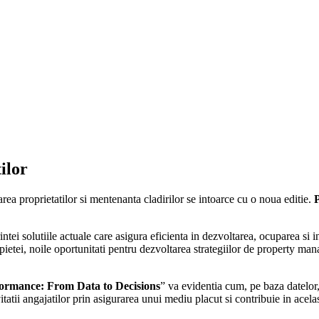
ilor
ea proprietatilor si mentenanta cladirilor se intoarce cu o noua editie.
tei solutiile actuale care asigura eficienta in dezvoltarea, ocuparea si intr
rii pietei, noile oportunitati pentru dezvoltarea strategiilor de property 
ormance: From Data to Decisions
” va evidentia cum, pe baza datelor, 
tatii angajatilor prin asigurarea unui mediu placut si contribuie in acelas