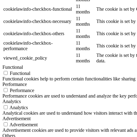
11
cookielawinfo-checkbox-functional
The cookie is set by
months
11
cookielawinfo-checkbox-necessary
This cookie is set b
months
11
cookielawinfo-checkbox-others
This cookie is set b
months
cookielawinfo-checkbox-
11
This cookie is set b
performance
months
11
The cookie is set by
viewed_cookie_policy
months
data.
Functional
Functional
Functional cookies help to perform certain functionalities like sharing 
Performance
Performance
Performance cookies are used to understand and analyze the key perfor
Analytics
Analytics
Analytical cookies are used to understand how visitors interact with th
Advertisement
Advertisement
Advertisement cookies are used to provide visitors with relevant ads 
Others