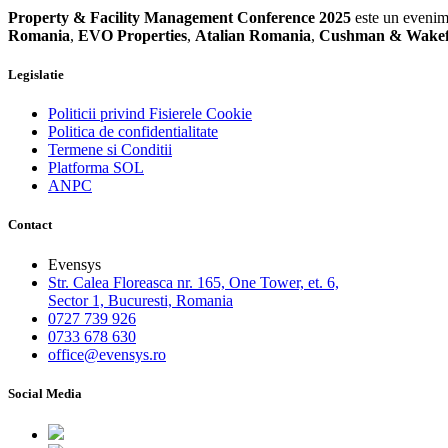
Property & Facility Management Conference 2025
este un evenim
Romania
,
EVO Properties
,
Atalian Romania
,
Cushman & Wakefi
Legislatie
Politicii privind Fisierele Cookie
Politica de confidentialitate
Termene si Conditii
Platforma SOL
ANPC
Contact
Evensys
Str. Calea Floreasca nr. 165, One Tower, et. 6,
Sector 1, Bucuresti, Romania
0727 739 926
0733 678 630
office@evensys.ro
Social Media