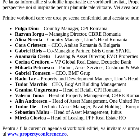
Pe langa informatiile si solutiile impartasite de vorbitorii invitati, P
perspective noi si inspiratie pentru planurile tale viitoare. Vei avea oc
Printre vorbitorii care vor urca pe scena conferintei anul acesta se num
Fulga Dinu
– Country Manager, CPI Romania
Razvan Iorgu
– Managing Director, CBRE Romania
Alina Necula
– Country Manager, Lion’s Head Romania
Cora Cristescu
– CEO, Atalian Romania & Bulgaria
Gabriel Biris
– Co-Managing Partner, Biris Goran SPARL
Anamaria Cretu
– Leasing & Asset Director, EVO Properties
Corina Croitoru
– VP Global Real Estate, Deutsche Bank
Mihaela Petruescu
– Partner, Asset Services, Cushman & Wak
Gabriel Tomescu
– CEO, BMF Grup
Radu Tar
– Property and Development Manager, Lion’s Hea
Tudor Marchis
– CEO, Bog’Art Building Management
Geanina Ungureanu
– Head of Retail, CPI Romania
Valeriu Toma
– Head of Property Management, CBRE Roma
Alin Andreescu
– Head of Asset Management, One United Pro
Tudor Ilie
– Technical Asset Manager, Paval Holding – Europ
Sebastian Mahu
– Head of Asset Management, Iulius
Mirela Ciovica
– Head of Leasing, PPF Real Estate RO
Pentru a fi la curent cu agenda si vorbitorii editiei, va invitam sa urmar
ul
www.propertyconference.ro
.