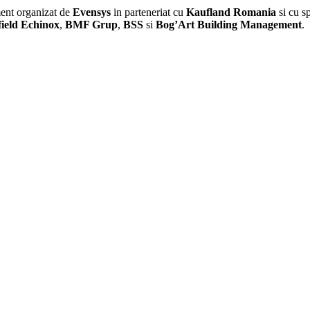
ent organizat de
Evensys
in parteneriat cu
Kaufland Romania
si cu sp
eld Echinox
,
BMF Grup
,
BSS
si
Bog’Art Building Management
.