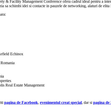
roperty & Facility Management Conference ofera cadrul ideal pentru a inte
azia sa schimbi idei si contacte in pauzele de networking, alaturi de elita 
ara:
efield Echinox
d Romania
nia
perties
olis Real Estate Management
iti
pagina de Facebook
,
evenimentul creat special
, dar si
pagina de