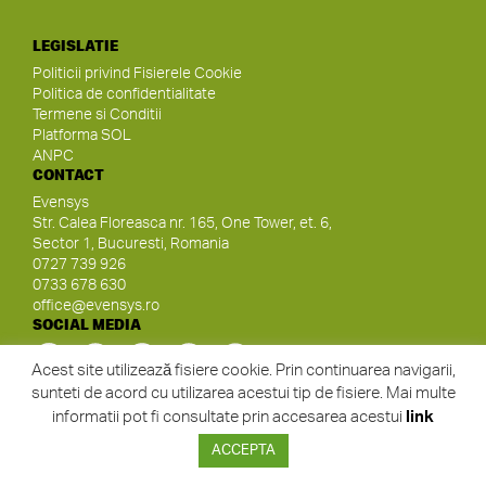
LEGISLATIE
Politicii privind Fisierele Cookie
Politica de confidentialitate
Termene si Conditii
Platforma SOL
ANPC
CONTACT
Evensys
Str. Calea Floreasca nr. 165, One Tower, et. 6,
Sector 1, Bucuresti, Romania
0727 739 926
0733 678 630
office@evensys.ro
SOCIAL MEDIA
Acest site utilizează fisiere cookie. Prin continuarea navigarii,
sunteti de acord cu utilizarea acestui tip de fisiere. Mai multe
informatii pot fi consultate prin accesarea acestui
link
©2006-2026 EVENSYS |
www.evensys.ro
ACCEPTA