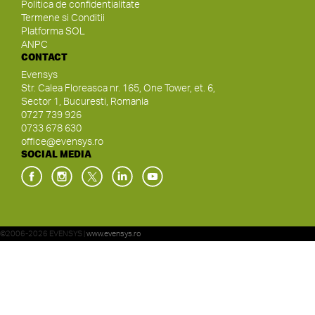
Politica de confidentialitate
Termene si Conditii
Platforma SOL
ANPC
CONTACT
Evensys
Str. Calea Floreasca nr. 165, One Tower, et. 6,
Sector 1, Bucuresti, Romania
0727 739 926
0733 678 630
office@evensys.ro
SOCIAL MEDIA
©2006-2026 EVENSYS |
www.evensys.ro