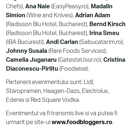
Chefs),
Ana Naie
(EasyPeasy.ro),
Madalin
Simion
(Wine and Knives),
Adrian Adam
(Radisson Blu Hotel, Bucharest),
Bernd Kirsch
(Radisson Blu Hotel, Bucharest),
Irina Smeu
(IBA Bucuresti),
Andi Carlan
(Sabucatarim.ro),
Johnny Susala
(Rare Foods Services),
Camelia Juganaru
(GatesteUsor.ro),
Cristina
Diaconescu-Pirlitu
(Foodwise).
Partenerii evenimentului sunt: Lidl,
Staropramen, Haagen-Dazs, Electrolux,
Edenia si Red Square Vodka.
Evenimentul va fi transmis live si va putea fi
urmarit pe site-ul
www.foodbloggers.ro
.