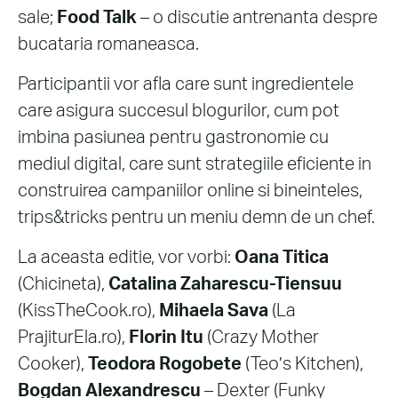
sale;
Food Talk
– o discutie antrenanta despre
bucataria romaneasca.
Participantii vor afla care sunt ingredientele
care asigura succesul blogurilor, cum pot
imbina pasiunea pentru gastronomie cu
mediul digital, care sunt strategiile eficiente in
construirea campaniilor online si bineinteles,
trips&tricks pentru un meniu demn de un chef.
La aceasta editie, vor vorbi:
Oana Titica
(Chicineta),
Catalina Zaharescu-Tiensuu
(KissTheCook.ro),
Mihaela Sava
(La
PrajiturEla.ro),
Florin Itu
(Crazy Mother
Cooker),
Teodora Rogobete
(Teo’s Kitchen),
Bogdan Alexandrescu
– Dexter (Funky